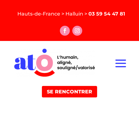
Hauts-de-France > Halluin >
03 59 54 47 81
SE RENCONTRER