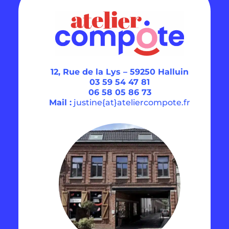
12, Rue de la Lys –
59250 Halluin
03 59 54 47 81
06 58 05 86 73
Mail :
justine{at}ateliercompote.fr