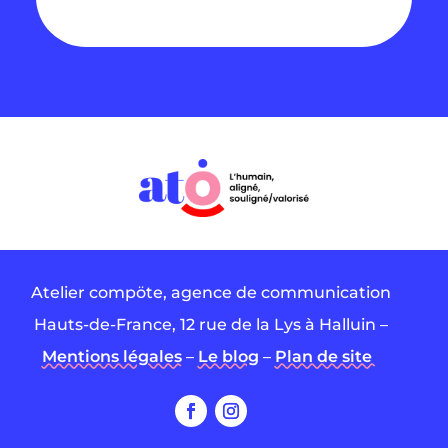
Atelier compöte, agence de communication
Hauts-de-France, 12 rue de la Lys à Halluin –
Mentions légales
–
Le blog
–
Plan de site