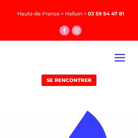
Hauts-de-France > Halluin >
03 59 54 47 81
SE RENCONTRER