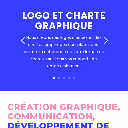
LOGO ET CHARTE
GRAPHIQUE
Nous créons des logos uniques et des
chartes graphiques complètes pour
assurer la cohérence de votre image de
marque sur tous vos supports de
communication.
CRÉATION GRAPHIQUE,
COMMUNICATION,
DÉVELOPPEMENT DE