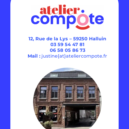
12, Rue de la Lys –
59250 Halluin
03 59 54 47 81
06 58 05 86 73
Mail :
justine{at}ateliercompote.fr