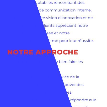
aux entreprises établies rencontrant des
problématiques de communication interne,
qui partagent notre vision d’innovation et de
collaboration. Nos clients apprécient notre
approche personnalisée et notre
engagement à long terme pour leur réussite.
NOTRE APPROCHE
Nous prenons le temps de bien faire les
choses.
En favorisant le calme au service de la
créativité, nous parvenons à trouver des
solutions nouvelles et innovantes.
Cette approche nous permet de répondre aux