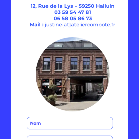
12, Rue de la Lys –
59250 Halluin
03 59 54 47 81
06 58 05 86 73
Mail :
justine{at}ateliercompote.fr