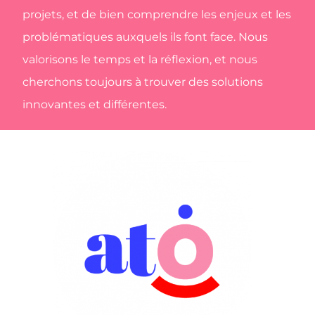
projets, et de bien comprendre les enjeux et les
problématiques auxquels ils font face. Nous
valorisons le temps et la réflexion, et nous
cherchons toujours à trouver des solutions
innovantes et différentes.