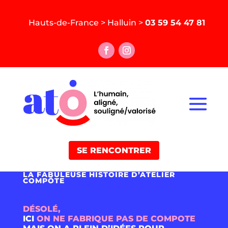
Hauts-de-France > Halluin >
03 59 54 47 81
SE RENCONTRER
LA FABULEUSE HISTOIRE D’ATELIER
COMPÖTE
DÉSOLÉ,
ICI
ON NE FABRIQUE PAS DE COMPOTE