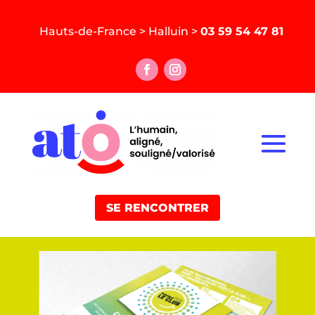
Hauts-de-France > Halluin >
03 59 54 47 81
SE RENCONTRER