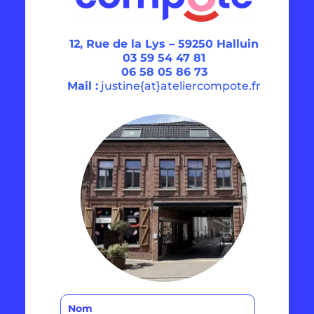
12, Rue de la Lys –
59250 Halluin
03 59 54 47 81
06 58 05 86 73
Mail :
justine{at}ateliercompote.fr