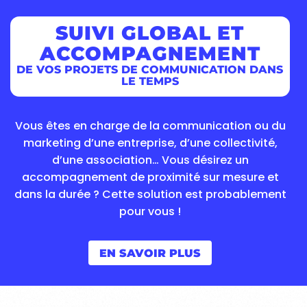
SUIVI GLOBAL ET
ACCOMPAGNEMENT
DE VOS PROJETS DE COMMUNICATION DANS
LE TEMPS
Vous êtes en charge de la communication ou du
marketing d’une entreprise, d’une collectivité,
d’une association… Vous désirez un
accompagnement de proximité sur mesure et
dans la durée ? Cette solution est probablement
pour vous !
EN SAVOIR PLUS