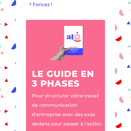
? Foncez !
LE GUIDE EN
3 PHASES
Pour structurer votre travail
de communication
d’entreprise avec des exos
dedans pour passer à l’action