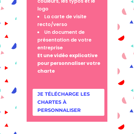
couleurs, les typos et le
logo
La carte de visite
recto/verso
Un document de
présentation de votre
entreprise
Et une vidéo explicative
pour personnaliser votre
charte
JE TÉLÉCHARGE LES
CHARTES À
PERSONNALISER