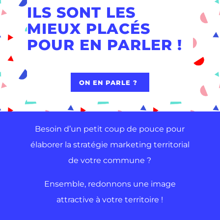
ILS SONT LES
MIEUX PLACÉS
POUR EN PARLER !
ON EN PARLE ?
Besoin d’un petit coup de pouce pour
élaborer la stratégie marketing territorial
de votre commune ?
Ensemble, redonnons une image
attractive à votre territoire !