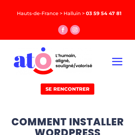
Hauts-de-France > Halluin >
03 59 54 47 81
SE RENCONTRER
COMMENT INSTALLER
WORDPRESS