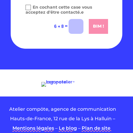
En cochant cette case vous
acceptez d'être contacté.e
=
6 + 8
BIM !
Atelier compöte, agence de communication
Hauts-de-France, 12 rue de la Lys à Halluin –
Mentions légales
–
Le blog
–
Plan de site