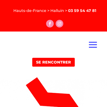
Hauts-de-France > Halluin >
03 59 54 47 81
SE RENCONTRER