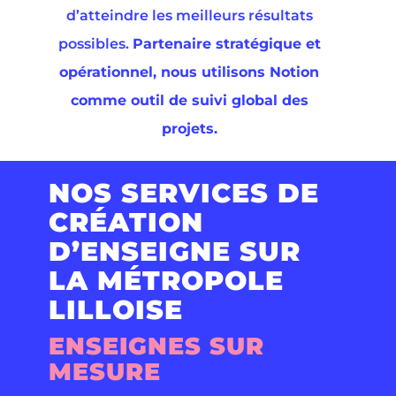
d’atteindre les meilleurs résultats
possibles.
Partenaire stratégique et
opérationnel, nous utilisons Notion
comme outil de suivi global des
projets.
NOS SERVICES DE
CRÉATION
D’ENSEIGNE SUR
LA MÉTROPOLE
LILLOISE
ENSEIGNES SUR
MESURE